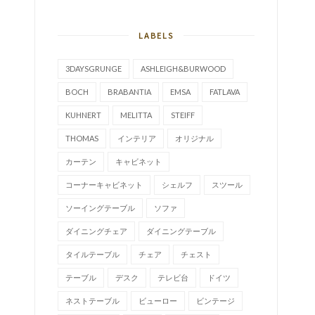
LABELS
3DAYSGRUNGE
ASHLEIGH&BURWOOD
BOCH
BRABANTIA
EMSA
FATLAVA
KUHNERT
MELITTA
STEIFF
THOMAS
インテリア
オリジナル
カーテン
キャビネット
コーナーキャビネット
シェルフ
スツール
ソーイングテーブル
ソファ
ダイニングチェア
ダイニングテーブル
タイルテーブル
チェア
チェスト
テーブル
デスク
テレビ台
ドイツ
ネストテーブル
ビューロー
ビンテージ