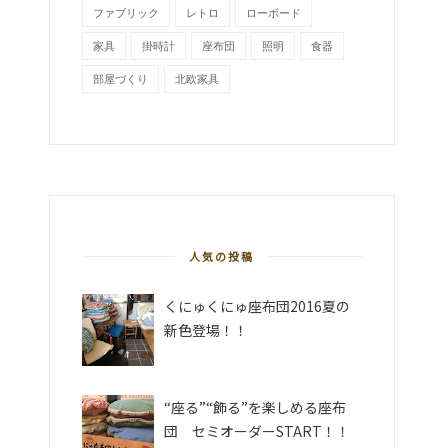
ファブリック
レトロ
ローボード
家具
掛時計
座布団
照明
食器
部屋づくり
北欧家具
人気の投稿
くにゅくにゅ座布団2016夏の
新色登場！！
“座る”“飾る”を楽しめる座布
団 セミオーダーSTART！！