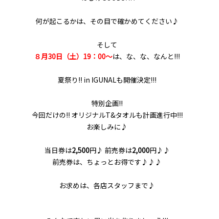
何が起こるかは、その目で確かめてください♪
そして
８月30日（土）19：00～
は、な、な、なんと!!!
夏祭り!! in IGUNALも開催決定!!!
特別企画!!
今回だけの!! オリジナルT&タオルも計画進行中!!!
お楽しみに♪
当日券は
2,500
円♪ 前売券は
2,000
円♪♪
前売券は、ちょっとお得です♪♪♪
お求めは、各店スタッフまで♪