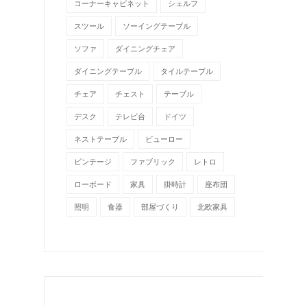
コーナーキャビネット
シェルフ
スツール
ソーイングテーブル
ソファ
ダイニングチェア
ダイニングテーブル
タイルテーブル
チェア
チェスト
テーブル
デスク
テレビ台
ドイツ
ネストテーブル
ビューロー
ビンテージ
ファブリック
レトロ
ローボード
家具
掛時計
座布団
照明
食器
部屋づくり
北欧家具