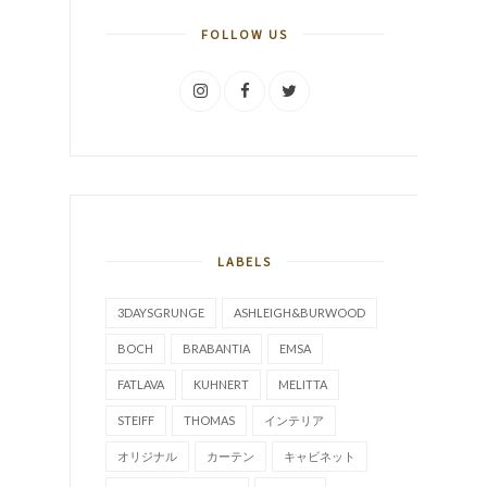
FOLLOW US
LABELS
3DAYSGRUNGE
ASHLEIGH&BURWOOD
BOCH
BRABANTIA
EMSA
FATLAVA
KUHNERT
MELITTA
STEIFF
THOMAS
インテリア
オリジナル
カーテン
キャビネット