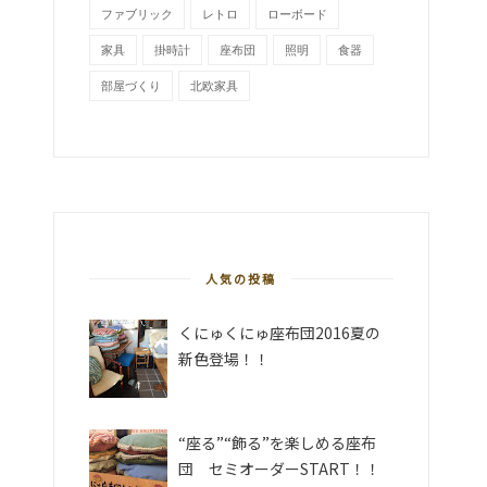
ファブリック
レトロ
ローボード
家具
掛時計
座布団
照明
食器
部屋づくり
北欧家具
人気の投稿
くにゅくにゅ座布団2016夏の
新色登場！！
“座る”“飾る”を楽しめる座布
団 セミオーダーSTART！！