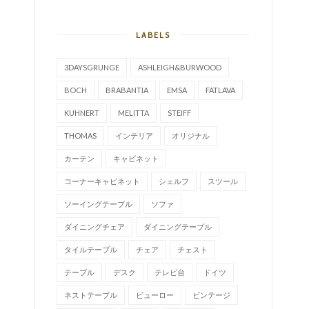
LABELS
3DAYSGRUNGE
ASHLEIGH&BURWOOD
BOCH
BRABANTIA
EMSA
FATLAVA
KUHNERT
MELITTA
STEIFF
THOMAS
インテリア
オリジナル
カーテン
キャビネット
コーナーキャビネット
シェルフ
スツール
ソーイングテーブル
ソファ
ダイニングチェア
ダイニングテーブル
タイルテーブル
チェア
チェスト
テーブル
デスク
テレビ台
ドイツ
ネストテーブル
ビューロー
ビンテージ