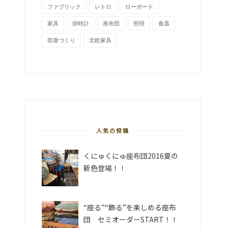
ファブリック
レトロ
ローボード
家具
掛時計
座布団
照明
食器
部屋づくり
北欧家具
人気の投稿
くにゅくにゅ座布団2016夏の
新色登場！！
“座る”“飾る”を楽しめる座布
団 セミオーダーSTART！！