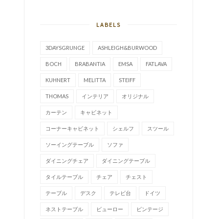
LABELS
3DAYSGRUNGE
ASHLEIGH&BURWOOD
BOCH
BRABANTIA
EMSA
FATLAVA
KUHNERT
MELITTA
STEIFF
THOMAS
インテリア
オリジナル
カーテン
キャビネット
コーナーキャビネット
シェルフ
スツール
ソーイングテーブル
ソファ
ダイニングチェア
ダイニングテーブル
タイルテーブル
チェア
チェスト
テーブル
デスク
テレビ台
ドイツ
ネストテーブル
ビューロー
ビンテージ