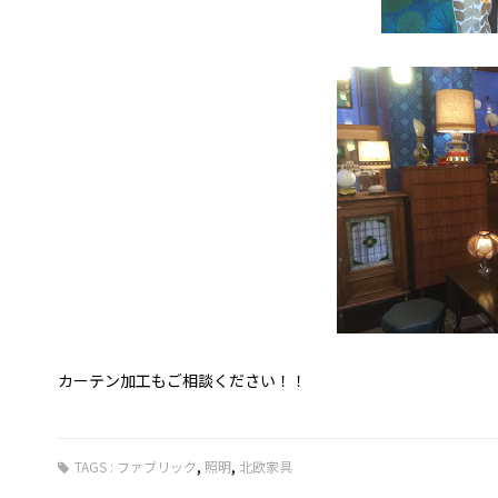
カーテン加工もご相談ください！！
,
,
TAGS :
ファブリック
照明
北欧家具