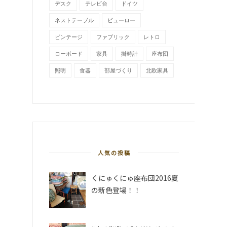
デスク
テレビ台
ドイツ
ネストテーブル
ビューロー
ビンテージ
ファブリック
レトロ
ローボード
家具
掛時計
座布団
照明
食器
部屋づくり
北欧家具
人気の投稿
くにゅくにゅ座布団2016夏
の新色登場！！