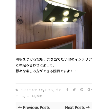
照明をつける場所、光を当てたい他のインテリア
との組み合わせによって、
様々な楽しみ方ができる照明ですよ！！
,
,
TAGS :
インテリア
ドイツ
ビン
,
,
テージ
レトロ
照明
← Previous Posts
Next Posts →