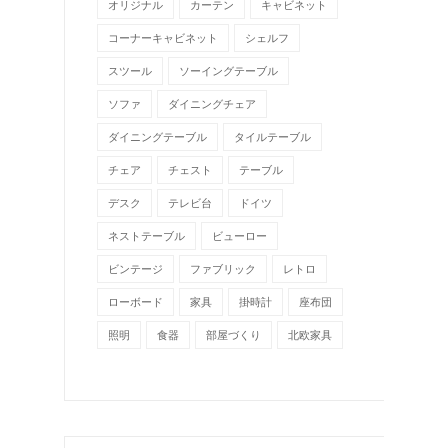
オリジナル
カーテン
キャビネット
コーナーキャビネット
シェルフ
スツール
ソーイングテーブル
ソファ
ダイニングチェア
ダイニングテーブル
タイルテーブル
チェア
チェスト
テーブル
デスク
テレビ台
ドイツ
ネストテーブル
ビューロー
ビンテージ
ファブリック
レトロ
ローボード
家具
掛時計
座布団
照明
食器
部屋づくり
北欧家具