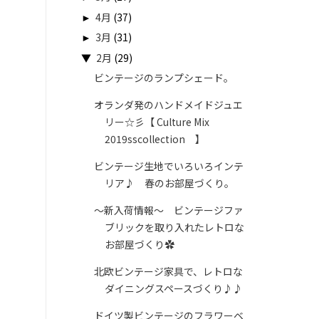
►
4月
(37)
►
3月
(31)
▼
2月
(29)
ビンテージのランプシェード。
オランダ発のハンドメイドジュエ
リー☆彡【 Culture Mix
2019sscollection 】
ビンテージ生地でいろいろインテ
リア♪ 春のお部屋づくり。
～新入荷情報～ ビンテージファ
ブリックを取り入れたレトロな
お部屋づくり✿
北欧ビンテージ家具で、レトロな
ダイニングスペースづくり♪♪
ドイツ製ビンテージのフラワーベ