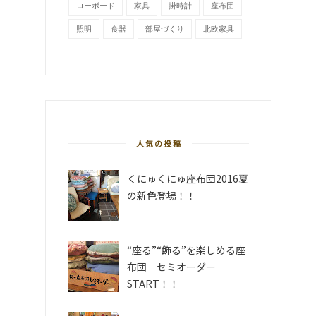
ローボード
家具
掛時計
座布団
照明
食器
部屋づくり
北欧家具
人気の投稿
くにゅくにゅ座布団2016夏
の新色登場！！
“座る”“飾る”を楽しめる座
布団 セミオーダー
START！！