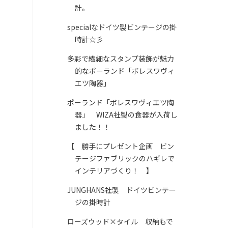
計。
specialなドイツ製ビンテージの掛
時計☆彡
多彩で繊細なスタンプ装飾が魅力
的なポーランド「ボレスワヴィ
エツ陶器」
ポーランド「ボレスワヴィエツ陶
器」 WIZA社製の食器が入荷し
ました！！
【 勝手にプレゼント企画 ビン
テージファブリックのハギレで
インテリアづくり！ 】
JUNGHANS社製 ドイツビンテー
ジの掛時計
ローズウッド×タイル 収納もで