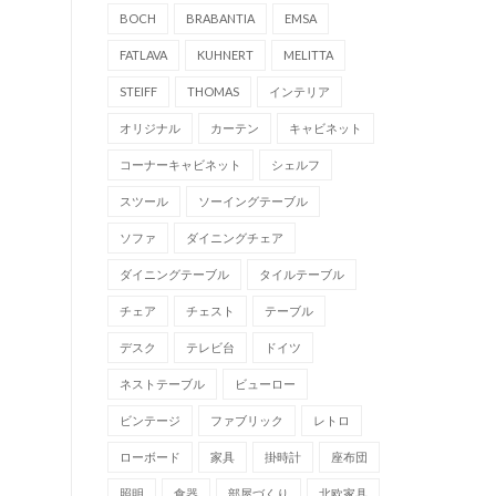
BOCH
BRABANTIA
EMSA
FATLAVA
KUHNERT
MELITTA
STEIFF
THOMAS
インテリア
オリジナル
カーテン
キャビネット
コーナーキャビネット
シェルフ
スツール
ソーイングテーブル
ソファ
ダイニングチェア
ダイニングテーブル
タイルテーブル
チェア
チェスト
テーブル
デスク
テレビ台
ドイツ
ネストテーブル
ビューロー
ビンテージ
ファブリック
レトロ
ローボード
家具
掛時計
座布団
照明
食器
部屋づくり
北欧家具