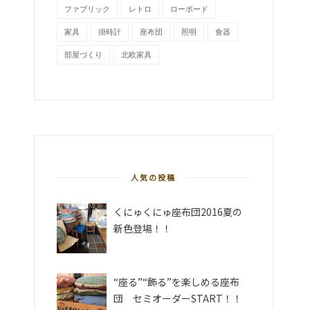
ファブリック
レトロ
ローボード
家具
掛時計
座布団
照明
食器
部屋づくり
北欧家具
人気の投稿
くにゅくにゅ座布団2016夏の
新色登場！！
“座る”“飾る”を楽しめる座布
団 セミオーダーSTART！！