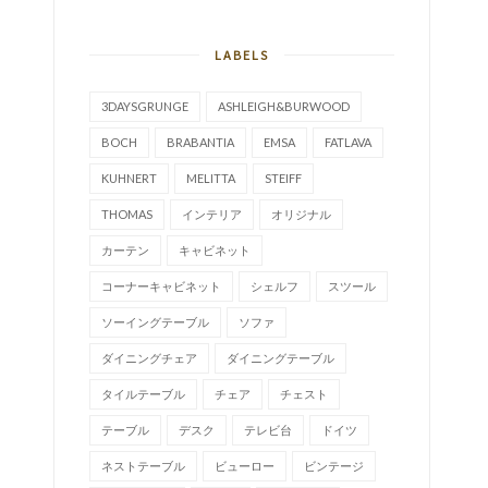
LABELS
3DAYSGRUNGE
ASHLEIGH&BURWOOD
BOCH
BRABANTIA
EMSA
FATLAVA
KUHNERT
MELITTA
STEIFF
THOMAS
インテリア
オリジナル
カーテン
キャビネット
コーナーキャビネット
シェルフ
スツール
ソーイングテーブル
ソファ
ダイニングチェア
ダイニングテーブル
タイルテーブル
チェア
チェスト
テーブル
デスク
テレビ台
ドイツ
ネストテーブル
ビューロー
ビンテージ