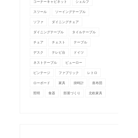
コーナーキャビネット
シェルフ
スツール
ソーイングテーブル
ソファ
ダイニングチェア
ダイニングテーブル
タイルテーブル
チェア
チェスト
テーブル
デスク
テレビ台
ドイツ
ネストテーブル
ビューロー
ビンテージ
ファブリック
レトロ
ローボード
家具
掛時計
座布団
照明
食器
部屋づくり
北欧家具