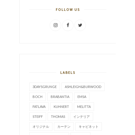
FOLLOW US
LABELS
3DAYSGRUNGE
ASHLEIGH&BURWOOD
BOCH
BRABANTIA
EMSA
FATLAVA
KUHNERT
MELITTA
STEIFF
THOMAS
インテリア
オリジナル
カーテン
キャビネット