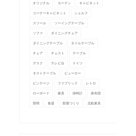
オリジナル
カーテン
キャビネット
コーナーキャビネット
シェルフ
スツール
ソーイングテーブル
ソファ
ダイニングチェア
ダイニングテーブル
タイルテーブル
チェア
チェスト
テーブル
デスク
テレビ台
ドイツ
ネストテーブル
ビューロー
ビンテージ
ファブリック
レトロ
ローボード
家具
掛時計
座布団
照明
食器
部屋づくり
北欧家具