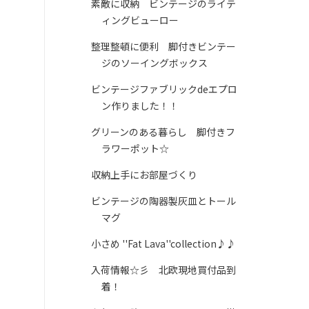
素敵に収納 ビンテージのライテ
ィングビューロー
整理整頓に便利 脚付きビンテー
ジのソーイングボックス
ビンテージファブリックdeエプロ
ン作りました！！
グリーンのある暮らし 脚付きフ
ラワーポット☆
収納上手にお部屋づくり
ビンテージの陶器製灰皿とトール
マグ
小さめ ''Fat Lava''collection♪♪
入荷情報☆彡 北欧現地買付品到
着！