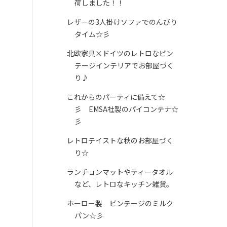
荷しました！！
レザーの3人掛けソファでのんびり
タイム☆彡
北欧家具×ドイツのレトロなビン
テージインテリアでお部屋づく
り♪
これからのパーティに備えて☆
彡 EMSA社製のパイコンテナ☆
彡
レトロテイストな秋のお部屋づく
り☆
ランチョンマットやティータオル
など、レトロなキッチン雑貨。
ホーロー製 ビンテージのミルク
パン☆彡